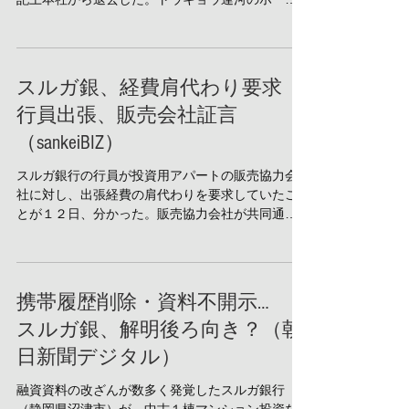
ページに記載されている代表番号へ電話しても応
答はなく、連絡が取りにくい状況となっている。
...
スルガ銀、経費肩代わり要求
行員出張、販売会社証言
（sankeiBIZ）
スルガ銀行の行員が投資用アパートの販売協力会
社に対し、出張経費の肩代わりを要求していたこ
とが１２日、分かった。販売協力会社が共同通信
の取材に証言し、無料通信アプリＬＩＮＥ（ライ
ン）での生々しいやりとりも明らかにした。 証言
したのは、スルガ銀のずさん融資をめぐり事業を
停止した...
携帯履歴削除・資料不開示…
スルガ銀、解明後ろ向き？（朝
日新聞デジタル）
融資資料の改ざんが数多く発覚したスルガ銀行