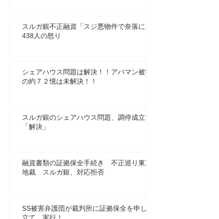
スルガ銀不正融資「スジ悪物件で奈落に」
438人の怒り
シェアハウス問題は解決！！アパマン被害
の約７２憶は未解決！！
スルガ銀のシェアハウス問題、調停成立で
「解決」
融資書類の証拠保全手続き 不正巡り東京
地裁 スルガ銀、対応拒否
SS被害弁護団が裁判所に証拠保全を申し
立て、実行！