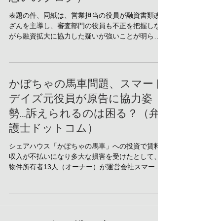
表題の件、同紙は、営業担当の役員が融資書類改
ざんを主導し、審査部門の役員も不正を把握しな
がら融資拡大に協力した疑いが強いことが明らか
となった、と報じた。 「今更何を言ってるの？」
というのが読後の感想である。 詳細は（ひとり思
いのブログ）...
かぼちゃの馬車問題、スマート
デイズ元役員が原告に協力姿
勢…訴えられるのは困る？（弁
護士ドットコム）
シェアハウス「かぼちゃの馬車」への投資で賃料
収入が不払いになり多大な損害を受けたとして、
物件所有者13人（オーナー）が運営会社スマート
デイズ役員や販売会社らを相手取り約2億円の損害
賠償を求めた訴訟の第1回口頭弁論について、東京
地裁は7月11日、「期日延期」とすることを決め
た...