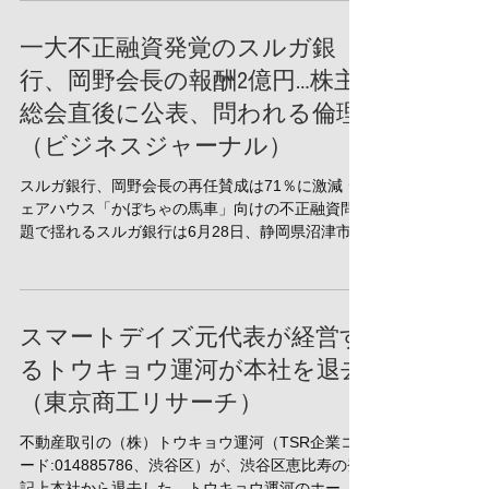
弁護士は10日、都内で会見。...
一大不正融資発覚のスルガ銀
行、岡野会長の報酬2億円…株主
総会直後に公表、問われる倫理
（ビジネスジャーナル）
スルガ銀行、岡野会長の再任賛成は71％に激減 シ
ェアハウス「かぼちゃの馬車」向けの不正融資問
題で揺れるスルガ銀行は6月28日、静岡県沼津市の
プラサ ヴェルデで株主総会を開いた。 株主総会
の所要時間は、上場している銀行のなかで最長と
なる3時間15分。前年の5.7倍の406人（...
スマートデイズ元代表が経営す
るトウキョウ運河が本社を退去
（東京商工リサーチ）
不動産取引の（株）トウキョウ運河（TSR企業コ
ード:014885786、渋谷区）が、渋谷区恵比寿の登
記上本社から退去した。トウキョウ運河のホーム