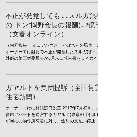
にする。ダグラス・グラマン事件や平和相銀事
件、国際航業...
不正が発覚しても……スルガ銀行
の“ドン”岡野会長の報酬は2億円
（文春オンライン）
（内容抜粋） シェアハウス「かぼちゃの馬車」の
オーナー向け融資で不正が発覚したスルガ銀行。
外部の第三者委員会が8月末に報告書をまとめる予
定だ。焦点は創業家で事実上のオーナー、岡野光
喜会長の責任だが、 「自己破産するオーナーも出
る中、昨年度報酬はメガバンクトップを上回る1億
9...
ガヤルドを集団提訴（全国賃貸
住宅新聞）
オーナー向けに相談窓口設置 2017年7月初旬、投
資用アパートを運営するガヤルド(東京都千代田区)
が同社の物件所有者に対し、金利の支払い停止と
サブリース契約解除の通知を行ったことを受け、
所有者側の訴訟代理人である足立格・池田大介両