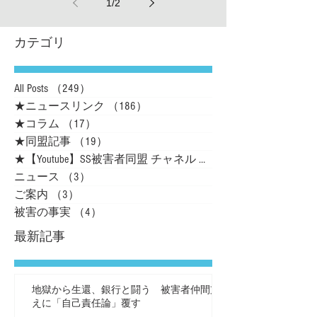
1
/
2
カテゴリ
All Posts
（249）
249件の記事
★ニュースリンク
（186）
186件の記事
★コラム
（17）
17件の記事
★同盟記事
（19）
19件の記事
★【Youtube】SS被害者同盟 チャネル
（16）
ニュース
（3）
3件の記事
ご案内
（3）
3件の記事
被害の事実
（4）
4件の記事
最新記事
地獄から生還、銀行と闘う 被害者仲間支
えに「自己責任論」覆す