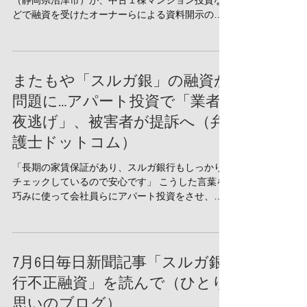
（静岡県沼津市）が、中古１棟マンション投資な
どで融資を受けたオーナーらによる資料開示の求
めに応じない例があることがわかった。第三者委
員会の調査に対し、携帯端末の履歴を削除して臨
む行員も現れており、真相解明に後ろ向きと言わ
れても仕方な...
またもや「スルガ銀」の融資が
問題に…アパート投資で「業者
夜逃げ」、被害者が提訴へ（弁
護士ドットコム）
「長期の家賃保証があり、スルガ銀行もしっかり
チェックしているので安心です」 こうした言葉を
巧みに使って会社員らにアパート投資をさせ、一
方的に家賃保証の約束（サブリース契約）を破る
詐欺的行為をしたとして、不動産業者「ガヤル
ド」（東京・千代田）に対して損害賠償を求める
訴えが7月...
7月6日毎日新聞記事「スルガ銀
行不正融資」を読んで（ひとり
思いのブログ）