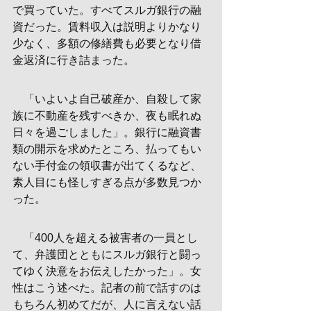
で買っていた。すべてスルガ銀行の融
資だった。賃料収入は説明よりかなり
少なく、多額の修繕費も必要となり借
金返済に行き詰まった。
　「いよいよ自己破産か、自殺して家
族に不動産を残すべきか、夜も眠れぬ
日々を過ごしました」。銀行に融資書
類の開示を求めたところ、払ってもい
ない手付金の領収書が出てくるなど、
素人目にも怪しすぎる点が多数見つか
った。
　「400人を超える被害者の一員とし
て、弁護団とともにスルガ銀行と闘っ
てゆく決意をお伝えしたかった」。女
性はこう述べた。記者の前で話すのは
もちろん初めてだが、人に言えない話