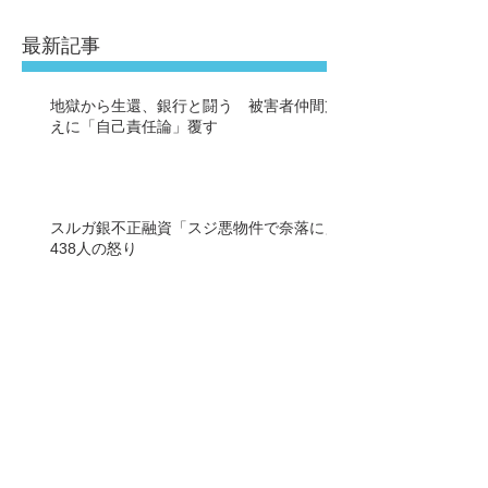
最新記事
地獄から生還、銀行と闘う 被害者仲間支
えに「自己責任論」覆す
スルガ銀不正融資「スジ悪物件で奈落に」
438人の怒り
シェアハウス問題は解決！！アパマン被害
の約７２憶は未解決！！
スルガ銀のシェアハウス問題、調停成立で