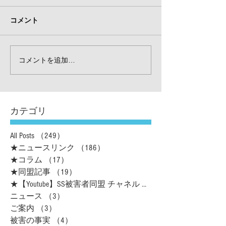
コメント
コメントを追加…
カテゴリ
All Posts
（249）
249件の記事
★ニュースリンク
（186）
186件の記事
★コラム
（17）
17件の記事
★同盟記事
（19）
19件の記事
★【Youtube】SS被害者同盟 チャネル
（16）
ニュース
（3）
3件の記事
ご案内
（3）
3件の記事
被害の事実
（4）
4件の記事