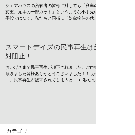
護団に関するお問合せについて
シェアハウスの所有者の皆様に対しても「利率の
変更、元本の一部カット」というような小手先の
手段ではなく、私たちと同様に「対象物件の代物
弁済により融資債務を０とする根本解決」の間口
が、SS被害弁護団により用意されることとなりま
した。
スマートデイズの民事再生は絶
対阻止！
おかげさまで民事再生が却下されました。ご声援
頂きました皆様ありがとうございました！！ 万が
一、民事再生が認可されてしまうと… ➢ 私たちへ
の未払い金が踏み倒されます ➢ スマートデイズに
残るお金が隠され続けます ➢ 詐欺疑惑の追及と、
それに対するスルガ銀行の関与の立証が困難...