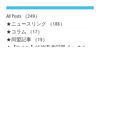
カテゴリ
All Posts
（249）
249件の記事
★ニュースリンク
（186）
186件の記事
★コラム
（17）
17件の記事
★同盟記事
（19）
19件の記事
★【Youtube】SS被害者同盟 チャネル
（16）
ニュース
（3）
3件の記事
ご案内
（3）
3件の記事
被害の事実
（4）
4件の記事
最新記事
地獄から生還、銀行と闘う 被害者仲間支
えに「自己責任論」覆す