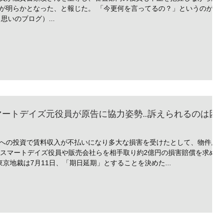
が明らかとなった、と報じた。 「今更何を言ってるの？」というのが
いのブログ）...
マートデイズ元役員が原告に協力姿勢…訴えられるのは困
）
への投資で賃料収入が不払いになり多大な損害を受けたとして、物件所
社スマートデイズ役員や販売会社らを相手取り約2億円の損害賠償を求め
京地裁は7月11日、「期日延期」とすることを決めた...