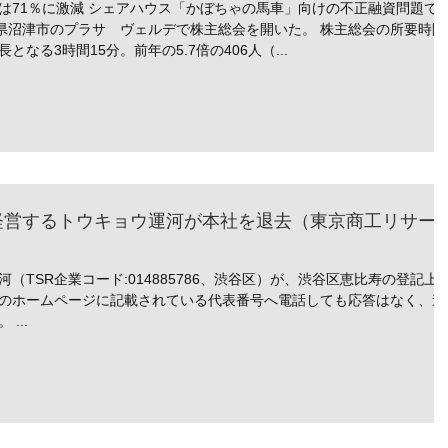
は71％に激減 シェアハウス「かぼちゃの馬車」向けの不正融資問題で
岡県沼津市のプラサ ヴェルデで株主総会を開いた。 株主総会の所要時間
なる3時間15分。前年の5.7倍の406人（...
経営するトウキョウ運河が本社を退去（東京商工リサー
（TSR企業コード:014885786、渋谷区）が、渋谷区恵比寿の登記上
のホームページに記載されている代表番号へ電話しても応答はなく、連
...