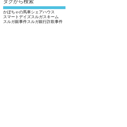
タグから検索
読
かぼちゃの馬車
シェアハウス
スマートデイズ
スルガスキーム
スルガ銀事件
スルガ銀行
詐欺事件
た