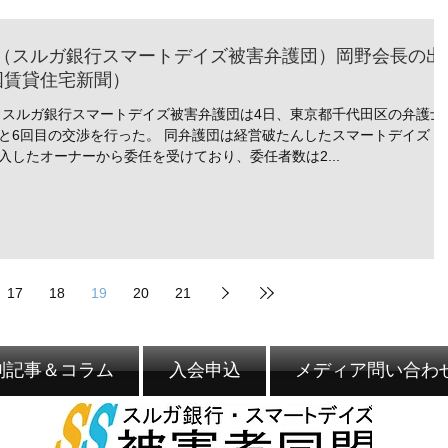
目（スルガ銀行スマートデイズ被害弁護団）岡野会長の出
国賃貸住宅新聞）
 スルガ銀行スマートデイズ被害弁護団は4日、東京都千代田区の弁護士
と6回目の交渉を行った。 同弁護団は経営破たんしたスマートデイズ（
したオーナーから委任を受けており、委任者数は2...
17
18
19
20
21
別記事＆コラム
入会申込
メディア問い合わ