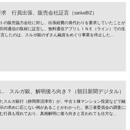
 行員出張、販売会社証言（sankeiBIZ）
トの販売協力会社に対し、出張経費の肩代わりを要求していたことが１
共同通信の取材に証言し、無料通信アプリＬＩＮＥ（ライン）での生々
言したのは、スルガ銀のずさん融資をめぐり事業を停止した...
示… スルガ銀、解明後ろ向き？（朝日新聞デジタル）
たスルガ銀行（静岡県沼津市）が、中古１棟マンション投資などで融資
示の求めに応じない例があることがわかった。第三者委員会の調査に対
む行員も現れており、真相解明に後ろ向きと言われても仕方な...