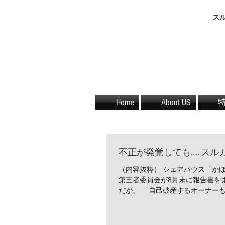
​
Home
About US
不正が発覚しても……スル
（内容抜粋） シェアハウス「か
第三者委員会が8月末に報告書を
だが、 「自己破産するオーナーも