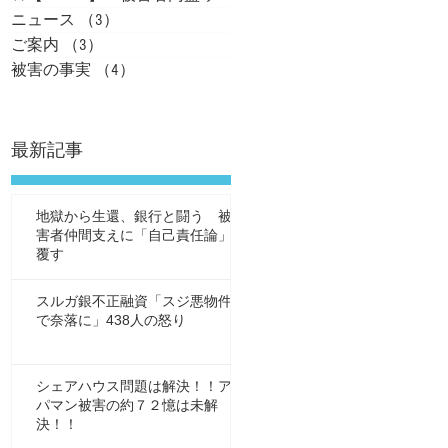
ニュース
（3）
3件の記事
ご案内
（3）
3件の記事
被害の事実
（4）
4件の記事
最新記事
社
地獄から生還、銀行と闘う 被
害者仲間支えに「自己責任論」
覆す
スルガ銀不正融資「スジ悪物件
で奈落に」438人の怒り
シェアハウス問題は解決！！ア
わ
パマン被害の約７２憶は未解
決！！