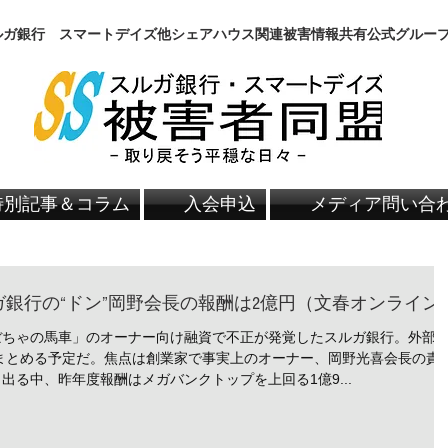
スルガ銀行 スマートデイズ他シェアハウス関連被害情報共有公式グルー
特別記事＆コラム
入会申込
メディア問い合
ガ銀行の“ドン”岡野会長の報酬は2億円（文春オンライン
ぼちゃの馬車」のオーナー向け融資で不正が発覚したスルガ銀行。外部
まとめる予定だ。焦点は創業家で事実上のオーナー、岡野光喜会長の責
出る中、昨年度報酬はメガバンクトップを上回る1億9...