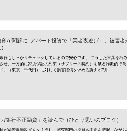
融資が問題に…アパート投資で「業者夜逃げ」、被害者が
ム）
銀行もしっかりチェックしているので安心です」 こうした言葉を巧み
させ、一方的に家賃保証の約束（サブリース契約）を破る詐欺的行為を
」（東京・千代田）に対して損害賠償を求める訴えが7月...
ルガ銀行不正融資」を読んで（ひとり思いのブログ）
員が融資書類改ざんを主導し、審査部門の役員も不正を把握しながら融