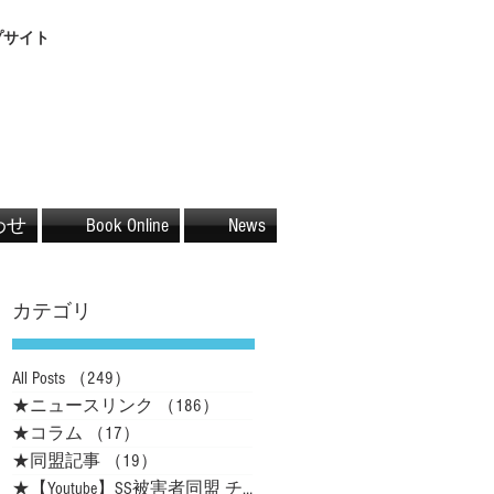
プサイト
わせ
Book Online
News
カテゴリ
）
の
All Posts
（249）
249件の記事
任
★ニュースリンク
（186）
186件の記事
★コラム
（17）
17件の記事
★同盟記事
（19）
19件の記事
★【Youtube】SS被害者同盟 チャネル
（16）
16件の記事