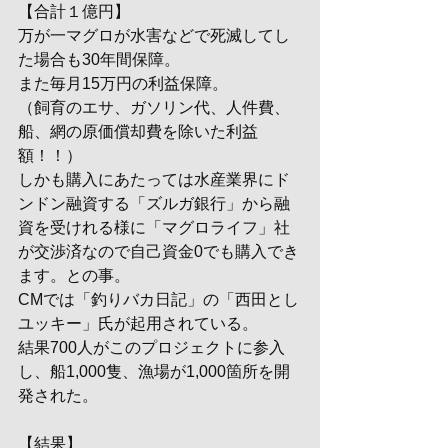
【合計１億円】
万が一マグロが水害などで死滅してし
た場合も30年間保障。
また毎月15万円の利益保障。
（飼育のエサ、ガソリン代、人件費、
船、網の原価償却費を除いた利益
額！！）
しかも購入にあたっては水産業界にド
ンドン融資する「ズルガ銀行」から融
資を受けれる様に「マグロライフ」社
が交渉済なので自己資金0でも購入でき
ます。との事。
CMでは「釣りバカ日記」の「西田とし
ユッキー」氏が起用されている。
結果700人がこのプロジェクトに参入
し、船1,000隻、漁場が1,000箇所を開
発された。
【結果】