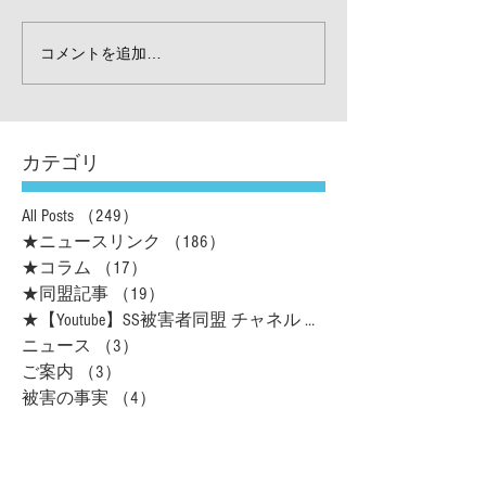
コメントを追加…
カテゴリ
All Posts
（249）
249件の記事
★ニュースリンク
（186）
186件の記事
★コラム
（17）
17件の記事
★同盟記事
（19）
19件の記事
★【Youtube】SS被害者同盟 チャネル
（16）
ニュース
（3）
3件の記事
ご案内
（3）
3件の記事
被害の事実
（4）
4件の記事
最新記事