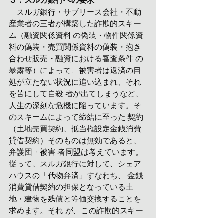
３．スルガ銀行への要求
　スルガ銀行・サブリース会社・不動
産業者の三者が構築した詐欺的スキー
ム（融資関係資料 の偽装・物件関係資
料の偽装・売買関係資料の偽装・抱き
合わせ販売・融資における審査条件 の
暴露等）によって、被害者は返済の目
処が立たない状況に追い込まれ、それ
を苦にして自殺 者が出てしまうなど、
人生の深刻な危機に陥っています。そ
のスキームによって締結に至った 契約
（土地売買契約、抵当権設定金銭消費
貸借契約）そのものは無効であると、
弁護団・被害 者同盟は考えています。
従って、スルガ銀行に対して、シェア
ハウスの「代物弁済」すなわち、 金銭
消費貸借契約の担保となっている土
地・建物を残債と等価交換することを
求めます。それ が、この詐欺的スキー