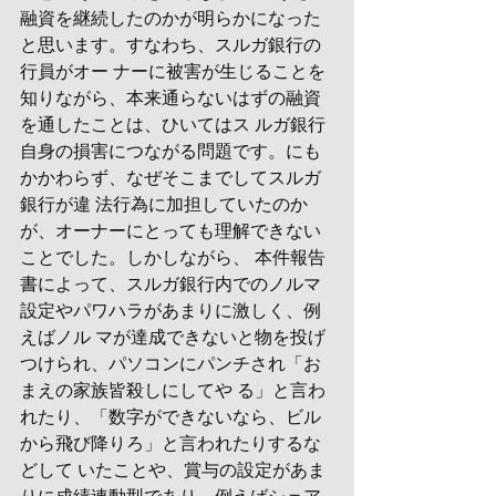
融資を継続したのかが明らかになった
と思います。すなわち、スルガ銀行の
行員がオー ナーに被害が生じることを
知りながら、本来通らないはずの融資
を通したことは、ひいてはス ルガ銀行
自身の損害につながる問題です。にも
かかわらず、なぜそこまでしてスルガ
銀行が違 法行為に加担していたのか
が、オーナーにとっても理解できない
ことでした。しかしながら、 本件報告
書によって、スルガ銀行内でのノルマ
設定やパワハラがあまりに激しく、例
えばノル マが達成できないと物を投げ
つけられ、パソコンにパンチされ「お
まえの家族皆殺しにしてや る」と言わ
れたり、「数字ができないなら、ビル
から飛び降りろ」と言われたりするな
どして いたことや、賞与の設定があま