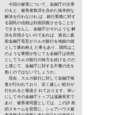
　今回の被害について、金融庁の主導
のもと、被害者救済を含めた抜本的な
解決を行わなけれ ば、銀行業務に対す
る国民の信頼は到底回復させることが
できませんし、金融庁がそのような 解
決を目指さないのであれば、過去に森
前金融庁長官がスルガ銀行を地銀の雄
として褒め称え た事もあり、国民はこ
のような事態が生じても金融庁は依然
としてスルガ銀行の味方を続ける のだ
と感じて、金融庁に対する不審の念を
抱くのではないでしょうか。
　現在、スルガ銀行に対して金融庁検
査が行われており、近く厳しい処分が
行われると報道さ れております。幸い
にして今の金融庁トップは遠藤長官で
あり、被害者同盟としては、この詐 欺
的スキームを背景に、シェアハウス被