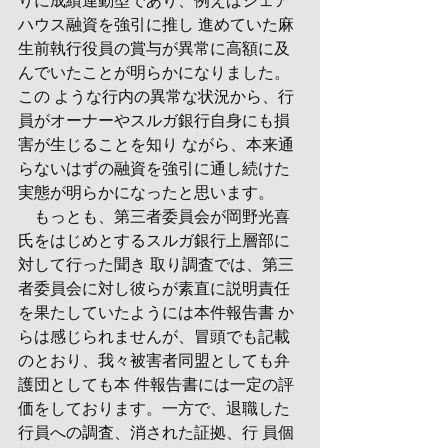
りに成績連動型であり、例えばシェア
ハウス融資を強引に推し 進めていた麻
生前執行役員の賞与が異常に高額に及
んでいたことが明らかになりました。
この ような行内の異常な状況から、行
員がオーナーやスルガ銀行自身にも損
害が生じることを知り ながら、本来通
らないはずの融資を強引に通し続けた
実態が明らかになったと思います。
　もっとも、第三者委員会が岡野光喜
氏をはじめとするスルガ銀行上層部に
対して行った聞き 取り調査では、第三
者委員会に対し彼らが素直に説明責任
を果たしていたようには本件報告書 か
らは感じられませんが、冒頭でも記載
のとおり、我々被害者同盟としても弁
護団としても本 件報告書には一定の評
価をしております。一方で、退職した
行員への調査、消された証拠、行 員個