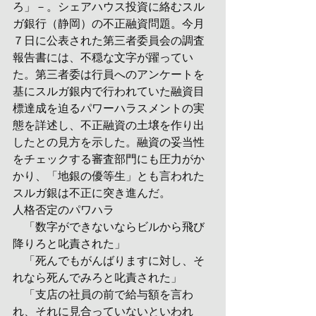
ろ」－。シェアハウス投資に絡むスル
ガ銀行（静岡）の不正融資問題。今月
７日に公表された第三者委員会の調査
報告書には、不穏な文字が躍ってい
た。第三者委は行員へのアンケートを
基にスルガ銀内で行われていた融資目
標達成を迫るパワーハラスメントの実
態を詳述し、不正融資の土壌を作り出
したとの見方を示した。融資の妥当性
をチェックする審査部門にも圧力がか
かり、「地銀の優等生」とも言われた
スルガ銀は不正に突き進んだ。
人格否定のパワハラ
　「数字ができないならビルから飛び
降りろと叱責された」
　「死んでもがんばりますに対し、そ
れなら死んでみろと叱責された」
　「支店の社員の前で給与額を言わ
れ、それに見合っていないといわれ