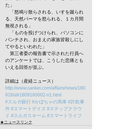
た」
　「怒鳴り散らされる、いすを蹴られ
る、天然パーマを怒られる、１カ月間
無視される」
　「ものを投げつけられ、パソコンに
パンチされ、おまえの家族皆殺しにし
てやるといわれた」
　第三者委の報告書で示された行員へ
のアンケートでは、こうした悲痛とも
いえる回答が並ぶ。
詳細は（産経ニュース）
http://www.sankei.com/affairs/news/180
918/afr1809180002-n1.html
#スルガ銀行
#かぼちゃの馬車
#詐欺事
件
#スマートデイズ
#ステップクラウ
ド
#スルガスキーム
#スマートライフ
★ニュースリンク