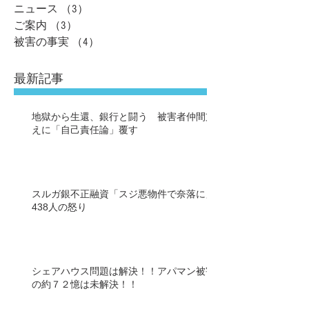
ニュース
（3）
3件の記事
ご案内
（3）
3件の記事
被害の事実
（4）
4件の記事
最新記事
地獄から生還、銀行と闘う 被害者仲間支
えに「自己責任論」覆す
スルガ銀不正融資「スジ悪物件で奈落に」
438人の怒り
シェアハウス問題は解決！！アパマン被害
の約７２憶は未解決！！