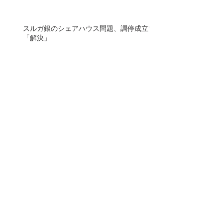
スルガ銀のシェアハウス問題、調停成立で
「解決」
融資書類の証拠保全手続き 不正巡り東京
地裁 スルガ銀、対応拒否
SS被害弁護団が裁判所に証拠保全を申し
立て、実行！
無料オンラインセミナー開催