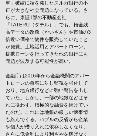
車」破綻に端を発したスルガ銀行の不
正が大きな社会問題になっている。さ
らに、東証1部の不動産会社
「TATERU（タテル）」でも、預金残
高データの改竄（かいざん）や市価の3
倍近い価格で物件を販売していたこと
が発覚。土地活用とアパートローン、
提携ローンを行ってきた他の銀行にも
問題が波及する可能性が高い。
金融庁は2016年から金融機関のアパー
トローンの急増に対し監視を強化して
おり、地方銀行などに強い警告を出し
ていた。しかし、一部の地銀などはそ
れに従わず、積極的な融資を続けてい
たのだ。これには地銀の厳しい懐事情
も絡んでくる。バブルの反省から企業
や個人が借り入れに依存しなくなり、
さらに低金利により利ざやを稼げなく