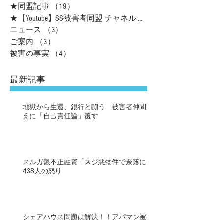
★同盟記事
（19）
19件の記事
★【Youtube】SS被害者同盟 チャネル
（16）
ニュース
（3）
3件の記事
ご案内
（3）
3件の記事
被害の事実
（4）
4件の記事
最新記事
地獄から生還、銀行と闘う 被害者仲間支
えに「自己責任論」覆す
スルガ銀不正融資「スジ悪物件で奈落に」
438人の怒り
シェアハウス問題は解決！！アパマン被害