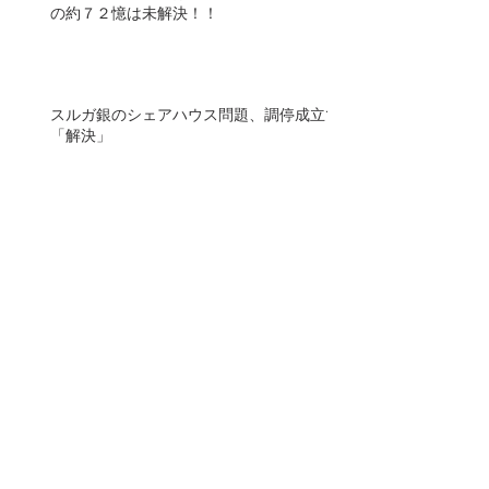
の約７２憶は未解決！！
スルガ銀のシェアハウス問題、調停成立で
「解決」
融資書類の証拠保全手続き 不正巡り東京
地裁 スルガ銀、対応拒否
SS被害弁護団が裁判所に証拠保全を申し
立て、実行！
無料オンラインセミナー開催