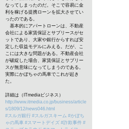
なってしまったのだ。そこで容易に金
利を稼げる提携ローンを拡大させてい
ったのである。
　基本的にアパートローンは、不動産
会社による家賃保証とサブリースがセ
ットであり、大家や銀行からすれば安
定した収益モデルにみえる。だが、こ
こには大きな問題がある。不動産会社
が破綻した場合、家賃保証とサブリー
スが無意味になってしまうのである。
実際にかぼちゃの馬車でこれが起き
た。
詳細は（ITmediaビジネス）
http://www.itmedia.co.jp/business/article
s/1809/12/news046.html
#スルガ銀行
#スルガスキーム
#かぼち
ゃの馬車
#スマートデイズ
#詐欺事件
#