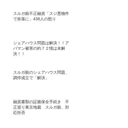
スルガ銀不正融資「スジ悪物件
で奈落に」438人の怒り
シェアハウス問題は解決！！ア
パマン被害の約７２憶は未解
決！！
スルガ銀のシェアハウス問題、
調停成立で「解決」
融資書類の証拠保全手続き 不
正巡り東京地裁 スルガ銀、対
応拒否