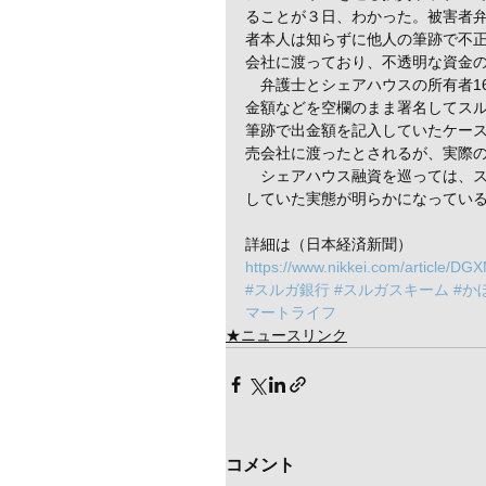
ることが３日、わかった。被害者
者本人は知らずに他人の筆跡で不
会社に渡っており、不透明な資金
　弁護士とシェアハウスの所有者1
金額などを空欄のまま署名してス
筆跡で出金額を記入していたケー
売会社に渡ったとされるが、実際
　シェアハウス融資を巡っては、
していた実態が明らかになってい
詳細は（日本経済新聞）
https://www.nikkei.com/article
#スルガ銀行
#スルガスキーム
#か
マートライフ
★ニュースリンク
コメント