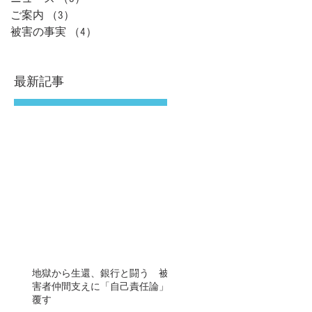
ご案内
（3）
3件の記事
被害の事実
（4）
4件の記事
最新記事
地獄から生還、銀行と闘う 被
害者仲間支えに「自己責任論」
覆す