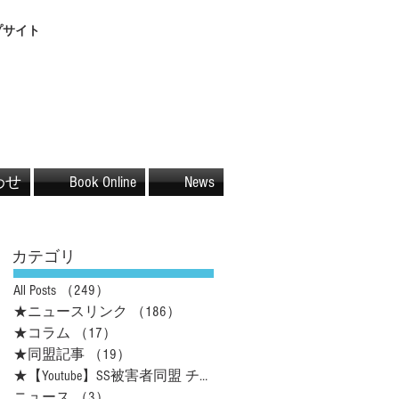
プサイト
わせ
Book Online
News
カテゴリ
All Posts
（249）
249件の記事
★ニュースリンク
（186）
186件の記事
★コラム
（17）
17件の記事
★同盟記事
（19）
19件の記事
★【Youtube】SS被害者同盟 チャネル
（16）
16件の記事
ニュース
（3）
3件の記事