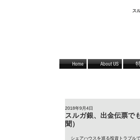
​
Home
About US
2018年9月4日
スルガ銀、出金伝票で
聞）
シェアハウスを巡る投資トラブル