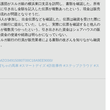
弁護団がスルガ銀の横浜東口支店を訪問し、書類を確認した。所有
正に引き出し金額を記入した伝票が複数あったという。現金は販売
の流れが問題となりそうだ。
6人が参加し、出金伝票などを確認した。伝票は融資を受けた際に
ルガ銀行に提出していた。しかし、実際に伝票を確認すると他人の
スが複数見つかったという。引き出された資金はシェアハウスの販
の資金の使途や経路は明らかになっていない。
スルガ銀行の行員が販売業者による書類の改ざんを知りながら融資
る。
/DGXMZO34915080T00C18A9EE9000/
ぼちゃの馬車
#スマートデイズ
#詐欺事件
#ステップクラウド
#ス