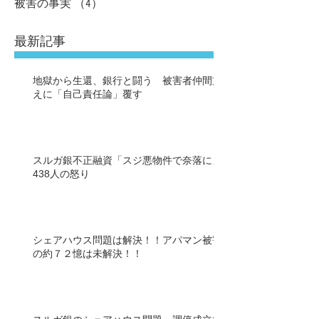
被害の事実
（4）
4件の記事
最新記事
地獄から生還、銀行と闘う 被害者仲間支
えに「自己責任論」覆す
スルガ銀不正融資「スジ悪物件で奈落に」
438人の怒り
シェアハウス問題は解決！！アパマン被害
の約７２憶は未解決！！