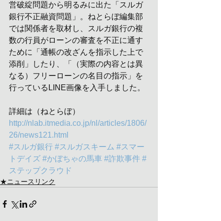
営破綻問題から明るみに出た「スルガ
銀行不正融資問題」。ねとらぼ編集部
では関係者を取材し、スルガ銀行の複
数の行員がローンの審査を不正に通す
ために「通帳の改ざんを指示した上で
添削」したり、「（実際の内容とは異
なる）フリーローンの名目の指示」を
行っているLINE画像を入手しました。
詳細は（ねとらぼ）
http://nlab.itmedia.co.jp/nl/articles/1806/
26/news121.html
#スルガ銀行
#スルガスキーム
#スマー
トデイズ
#かぼちゃの馬車
#詐欺事件
#
ステップクラウド
★ニュースリンク