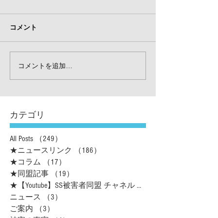
コメント
コメントを追加…
カテゴリ
All Posts
（249）
249件の記事
★ニュースリンク
（186）
186件の記事
★コラム
（17）
17件の記事
★同盟記事
（19）
19件の記事
★【Youtube】SS被害者同盟 チャネル
（16）
ニュース
（3）
3件の記事
ご案内
（3）
3件の記事