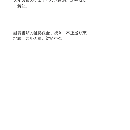
スルガ銀のシェアハウス問題、調停成立で
「解決」
融資書類の証拠保全手続き 不正巡り東京
地裁 スルガ銀、対応拒否
SS被害弁護団が裁判所に証拠保全を申し
立て、実行！
無料オンラインセミナー開催