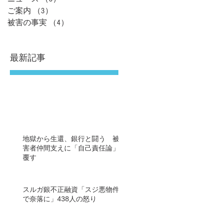
ご案内
（3）
3件の記事
被害の事実
（4）
4件の記事
最新記事
地獄から生還、銀行と闘う 被
害者仲間支えに「自己責任論」
覆す
スルガ銀不正融資「スジ悪物件
で奈落に」438人の怒り