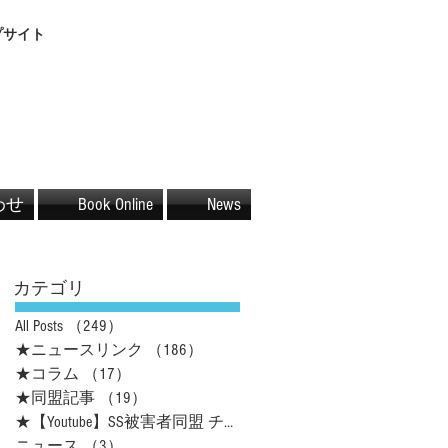
プサイト
わせ
Book Online
News
カテゴリ
All Posts
（249）
249件の記事
★ニュースリンク
（186）
186件の記事
★コラム
（17）
17件の記事
★同盟記事
（19）
19件の記事
★【Youtube】SS被害者同盟 チャネル
（16）
16件の記事
ニュース
（3）
3件の記事