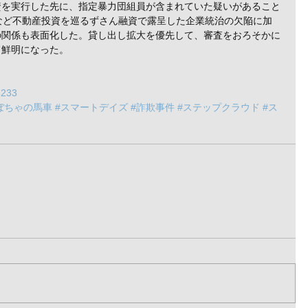
資を実行した先に、指定暴力団組員が含まれていた疑いがあること
など不動産投資を巡るずさん融資で露呈した企業統治の欠陥に加
の関係も表面化した。貸し出し拡大を優先して、審査をおろそかに
て鮮明になった。
3233
ぼちゃの馬車
#スマートデイズ
#詐欺事件
#ステップクラウド
#ス