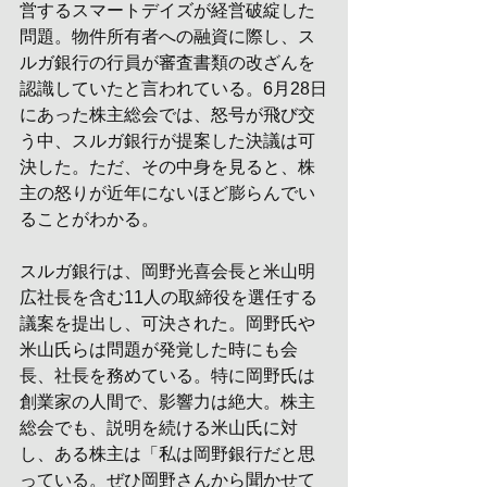
営するスマートデイズが経営破綻した
問題。物件所有者への融資に際し、ス
ルガ銀行の行員が審査書類の改ざんを
認識していたと言われている。6月28日
にあった株主総会では、怒号が飛び交
う中、スルガ銀行が提案した決議は可
決した。ただ、その中身を見ると、株
主の怒りが近年にないほど膨らんでい
ることがわかる。
スルガ銀行は、岡野光喜会長と米山明
広社長を含む11人の取締役を選任する
議案を提出し、可決された。岡野氏や
米山氏らは問題が発覚した時にも会
長、社長を務めている。特に岡野氏は
創業家の人間で、影響力は絶大。株主
総会でも、説明を続ける米山氏に対
し、ある株主は「私は岡野銀行だと思
っている。ぜひ岡野さんから聞かせて