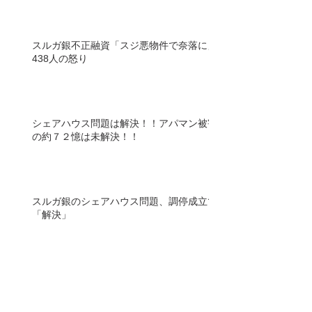
スルガ銀不正融資「スジ悪物件で奈落に」
438人の怒り
シェアハウス問題は解決！！アパマン被害
の約７２憶は未解決！！
スルガ銀のシェアハウス問題、調停成立で
「解決」
融資書類の証拠保全手続き 不正巡り東京
地裁 スルガ銀、対応拒否