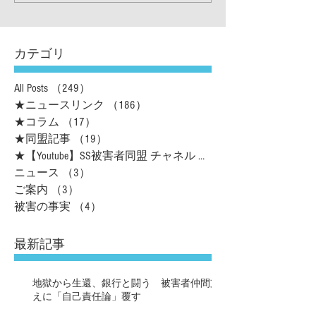
カテゴリ
All Posts
（249）
249件の記事
★ニュースリンク
（186）
186件の記事
★コラム
（17）
17件の記事
★同盟記事
（19）
19件の記事
★【Youtube】SS被害者同盟 チャネル
（16）
ニュース
（3）
3件の記事
ご案内
（3）
3件の記事
被害の事実
（4）
4件の記事
最新記事
地獄から生還、銀行と闘う 被害者仲間支
えに「自己責任論」覆す