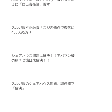
えに「自己責任論」覆す
スルガ銀不正融資「スジ悪物件で奈落に」
438人の怒り
シェアハウス問題は解決！！アパマン被害
の約７２憶は未解決！！
スルガ銀のシェアハウス問題、調停成立で
「解決」
融資書類の証拠保全手続き 不正巡り東京