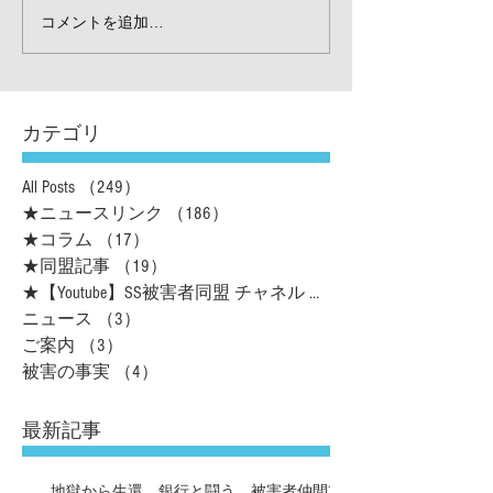
コメントを追加…
カテゴリ
All Posts
（249）
249件の記事
★ニュースリンク
（186）
186件の記事
★コラム
（17）
17件の記事
★同盟記事
（19）
19件の記事
★【Youtube】SS被害者同盟 チャネル
（16）
ニュース
（3）
3件の記事
ご案内
（3）
3件の記事
被害の事実
（4）
4件の記事
最新記事
地獄から生還、銀行と闘う 被害者仲間支