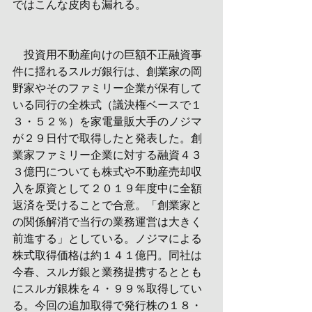
ではこんな皮肉も漏れる。
　投資用不動産向けの巨額不正融資事
件に揺れるスルガ銀行は、創業家の岡
野家やそのファミリー企業が保有して
いる同行の全株式（議決権ベースで１
３・５２％）を家電量販大手のノジマ
が２９日付で取得したと発表した。創
業家ファミリー企業に対する融資４３
３億円についても株式や不動産売却収
入を原資として２０１９年度中に全額
返済を受けることで合意。「創業家と
の関係解消で当行の業務運営は大きく
前進する」としている。ノジマによる
株式取得価格は約１４１億円。同社は
今春、スルガ銀と業務提携するととも
にスルガ銀株を４・９９％取得してい
る。今回の追加取得で発行株の１８・