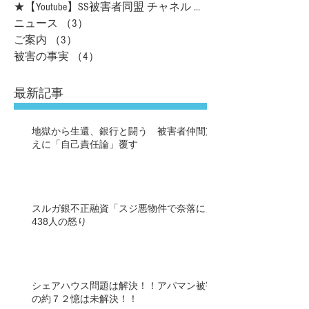
★【Youtube】SS被害者同盟 チャネル
（16）
ニュース
（3）
3件の記事
ご案内
（3）
3件の記事
被害の事実
（4）
4件の記事
最新記事
地獄から生還、銀行と闘う 被害者仲間支
えに「自己責任論」覆す
スルガ銀不正融資「スジ悪物件で奈落に」
438人の怒り
シェアハウス問題は解決！！アパマン被害
の約７２憶は未解決！！