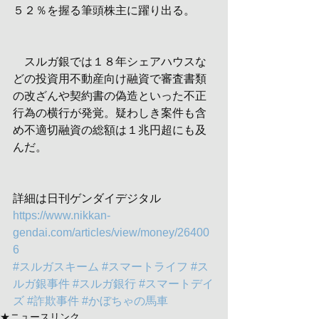
５２％を握る筆頭株主に躍り出る。
　スルガ銀では１８年シェアハウスな
どの投資用不動産向け融資で審査書類
の改ざんや契約書の偽造といった不正
行為の横行が発覚。疑わしき案件も含
め不適切融資の総額は１兆円超にも及
んだ。
詳細は日刊ゲンダイデジタル
https://www.nikkan-
gendai.com/articles/view/money/26400
6
#スルガスキーム
#スマートライフ
#ス
ルガ銀事件
#スルガ銀行
#スマートデイ
ズ
#詐欺事件
#かぼちゃの馬車
★ニュースリンク