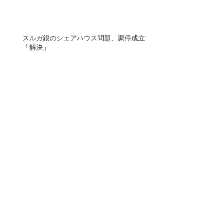
スルガ銀のシェアハウス問題、調停成立で
「解決」
融資書類の証拠保全手続き 不正巡り東京
地裁 スルガ銀、対応拒否
SS被害弁護団が裁判所に証拠保全を申し
立て、実行！
無料オンラインセミナー開催