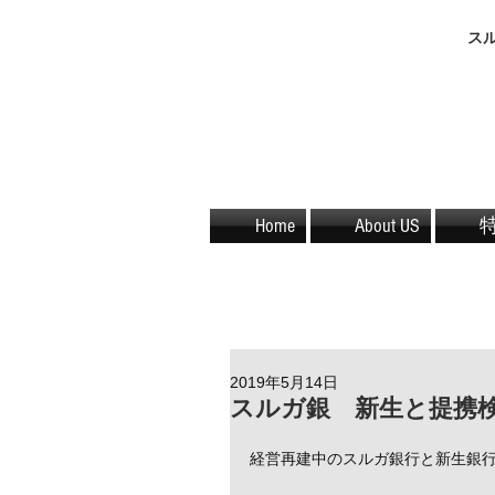
​
Home
About US
2019年5月14日
スルガ銀 新生と提携検
経営再建中のスルガ銀行と新生銀