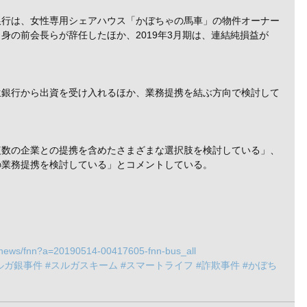
銀行は、女性専用シェアハウス「かぼちゃの馬車」の物件オーナー
身の前会長らが辞任したほか、2019年3月期は、連結純損益が
生銀行から出資を受け入れるほか、業務提携を結ぶ方向で検討して
複数の企業との提携を含めたさまざまな選択肢を検討している」、
の業務提携を検討している」とコメントしている。
deonews/fnn?a=20190514-00417605-fnn-bus_all
ルガ銀事件
#スルガスキーム
#スマートライフ
#詐欺事件
#かぼち