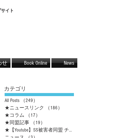
プサイト
わせ
Book Online
News
カテゴリ
All Posts
（249）
249件の記事
★ニュースリンク
（186）
186件の記事
★コラム
（17）
17件の記事
★同盟記事
（19）
19件の記事
★【Youtube】SS被害者同盟 チャネル
（16）
16件の記事
ニュース
（3）
3件の記事