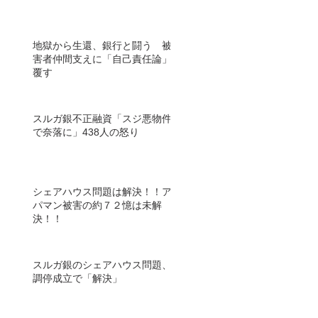
地獄から生還、銀行と闘う 被
害者仲間支えに「自己責任論」
覆す
スルガ銀不正融資「スジ悪物件
で奈落に」438人の怒り
シェアハウス問題は解決！！ア
パマン被害の約７２憶は未解
決！！
スルガ銀のシェアハウス問題、
調停成立で「解決」