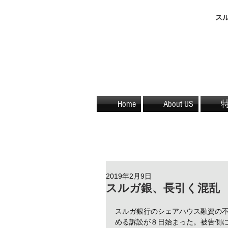
​
Home
About US
2019年2月9日
スルガ銀、長引く混乱
スルガ銀行のシェアハウス融資の
める訴訟が８日始まった。被告側