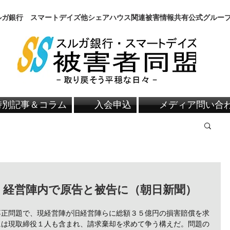
スルガ銀行 スマートデイズ他シェアハウス関連被害情報共有公式グルー
特別記事＆コラム
入会申込
メディア問い合
 経営陣内で原告と被告に（朝日新聞）
不正問題で、現経営陣が旧経営陣らに総額３５億円の損害賠償を求
には現取締役１人も含まれ、請求棄却を求めて争う構えだ。問題の