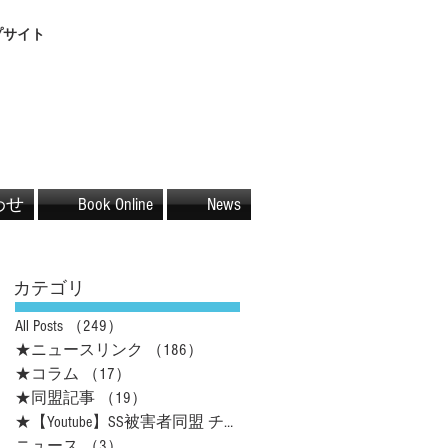
プサイト
わせ
Book Online
News
カテゴリ
All Posts
（249）
249件の記事
★ニュースリンク
（186）
186件の記事
★コラム
（17）
17件の記事
★同盟記事
（19）
19件の記事
★【Youtube】SS被害者同盟 チャネル
（16）
16件の記事
ニュース
（3）
3件の記事