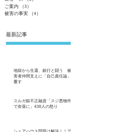
ご案内
（3）
3件の記事
被害の事実
（4）
4件の記事
最新記事
地獄から生還、銀行と闘う 被
害者仲間支えに「自己責任論」
覆す
スルガ銀不正融資「スジ悪物件
で奈落に」438人の怒り
シェアハウス問題は解決！！ア