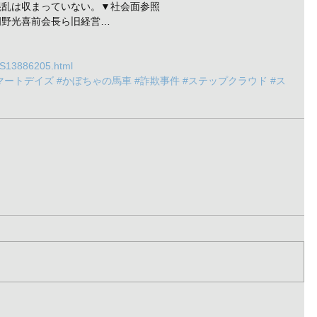
混乱は収まっていない。▼社会面参照
岡野光喜前会長ら旧経営…
A3S13886205.html
マートデイズ
#かぼちゃの馬車
#詐欺事件
#ステップクラウド
#ス