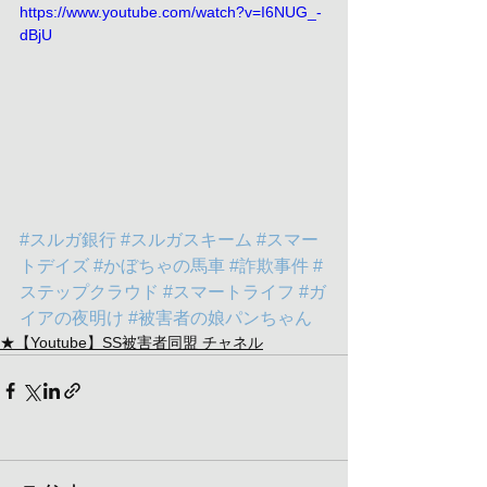
https://www.youtube.com/watch?v=I6NUG_-
dBjU
#スルガ銀行
#スルガスキーム
#スマー
トデイズ
#かぼちゃの馬車
#詐欺事件
#
ステップクラウド
#スマートライフ
#ガ
イアの夜明け
#被害者の娘パンちゃん
★【Youtube】SS被害者同盟 チャネル