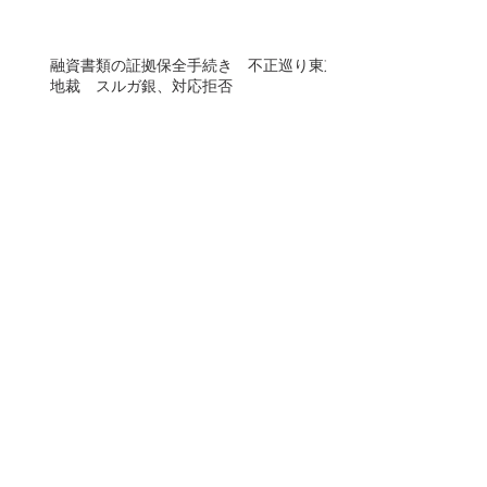
融資書類の証拠保全手続き 不正巡り東京
地裁 スルガ銀、対応拒否
SS被害弁護団が裁判所に証拠保全を申し
立て、実行！
無料オンラインセミナー開催
スルガ不正関与の不動産業者「担当が退
職」と言い逃れ