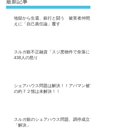
最新記事
地獄から生還、銀行と闘う 被害者仲間支
えに「自己責任論」覆す
スルガ銀不正融資「スジ悪物件で奈落に」
438人の怒り
シェアハウス問題は解決！！アパマン被害
の約７２憶は未解決！！
スルガ銀のシェアハウス問題、調停成立で
「解決」