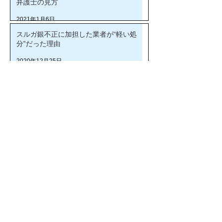
弁護士の見方
2021年1月6日
スルガ銀不正に加担した業者が“軽い処
分”だった理由
2020年12月25日
スルガ銀不正融資に加担した業者の“最後
の一線”とは
2020年12月23日
同盟記事
（最新３記事）
※過去
の記事はこちら