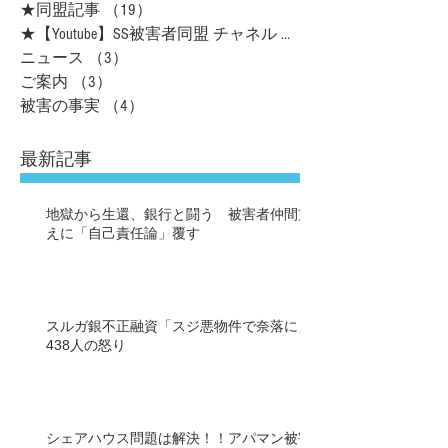
★同盟記事
（19）
19件の記事
★【Youtube】SS被害者同盟 チャネル
（16）
ニュース
（3）
3件の記事
ご案内
（3）
3件の記事
被害の事実
（4）
4件の記事
最新記事
地獄から生還、銀行と闘う 被害者仲間支
えに「自己責任論」覆す
スルガ銀不正融資「スジ悪物件で奈落に」
438人の怒り
シェアハウス問題は解決！！アパマン被害