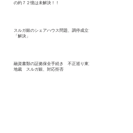
の約７２憶は未解決！！
スルガ銀のシェアハウス問題、調停成立で
「解決」
融資書類の証拠保全手続き 不正巡り東京
地裁 スルガ銀、対応拒否
SS被害弁護団が裁判所に証拠保全を申し
立て、実行！
無料オンラインセミナー開催