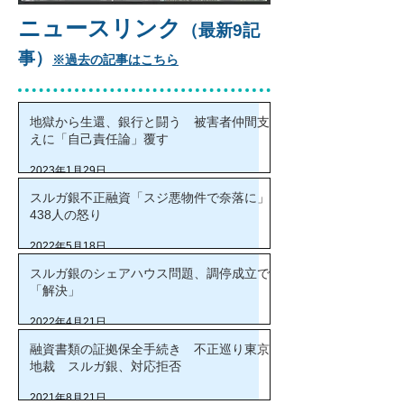
ニュースリンク
（最新9記
事）
※過去の記事はこちら
地獄から生還、銀行と闘う 被害者仲間支
えに「自己責任論」覆す
2023年1月29日
スルガ銀不正融資「スジ悪物件で奈落に」
438人の怒り
2022年5月18日
スルガ銀のシェアハウス問題、調停成立で
「解決」
2022年4月21日
融資書類の証拠保全手続き 不正巡り東京
地裁 スルガ銀、対応拒否
2021年8月21日